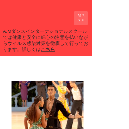
ME
NU
A.M dance
​A.Mダンスインターナショナルスクール
では健康と安全に細心の注意を払いなが
らウイルス感染対策を徹底して行ってお
International School
ります。詳しくは
こちら